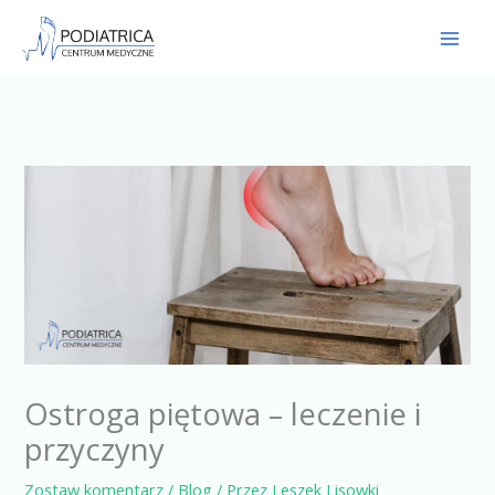
Przejdź
do
treści
Ostroga piętowa – leczenie i
przyczyny
Zostaw komentarz
/
Blog
/ Przez
Leszek Lisowki