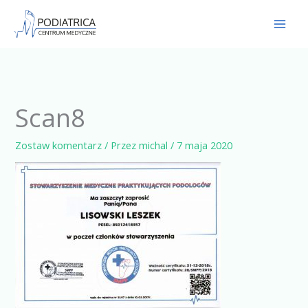
Przejdź
do
treści
Scan8
Zostaw komentarz
/ Przez
michal
/
7 maja 2020