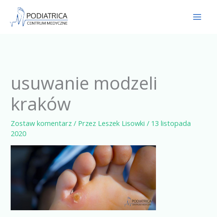
Przejdź
do
treści
usuwanie modzeli
kraków
Zostaw komentarz
/ Przez
Leszek Lisowki
/
13 listopada
2020