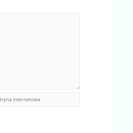
yna
rnetowa