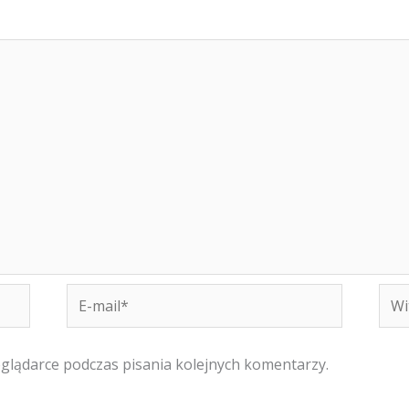
E-
Witr
mail*
inte
eglądarce podczas pisania kolejnych komentarzy.