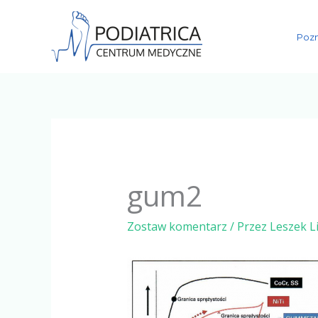
Przejdź
do
Pozn
treści
gum2
Zostaw komentarz
/ Przez
Leszek L