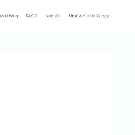
w I Usług
BLOG
Kontakt
Umów Się Na Wizytę