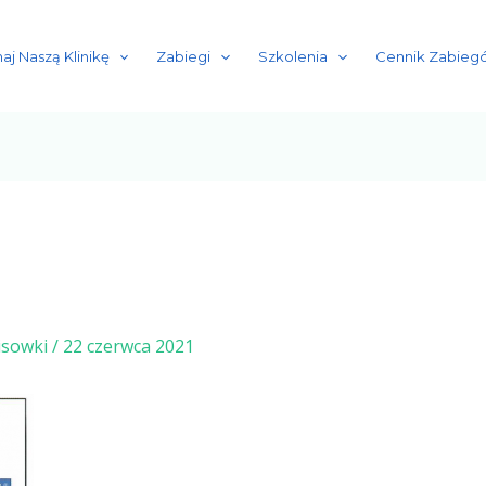
aj Naszą Klinikę
Zabiegi
Szkolenia
Cennik Zabiegó
isowki
/
22 czerwca 2021