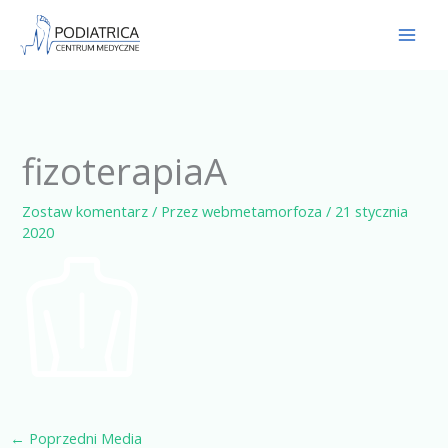
Przejdź
do
treści
fizoterapiaA
Zostaw komentarz
/ Przez
webmetamorfoza
/
21 stycznia
2020
←
Poprzedni Media