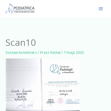
Przejdź
do
treści
Scan10
Zostaw komentarz
/ Przez
michal
/
7 maja 2020