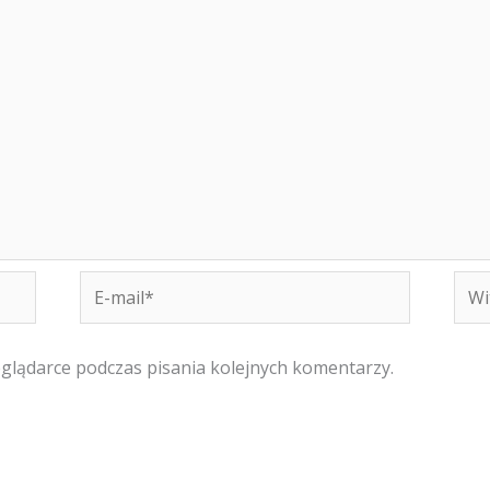
E-
Witr
mail*
inte
eglądarce podczas pisania kolejnych komentarzy.