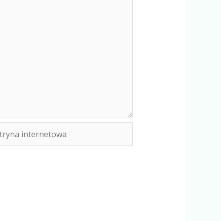
yna
rnetowa