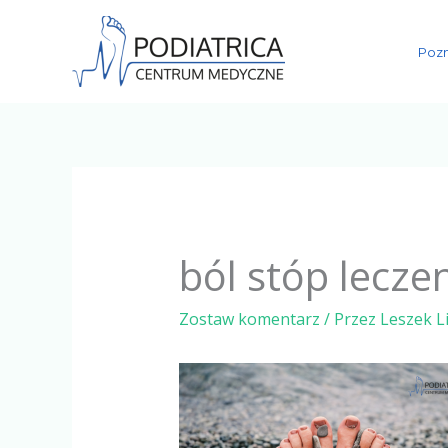
Przejdź
do
Pozn
treści
ból stóp lecze
Zostaw komentarz
/ Przez
Leszek L