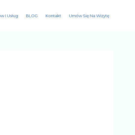
w I Usług
BLOG
Kontakt
Umów Się Na Wizytę