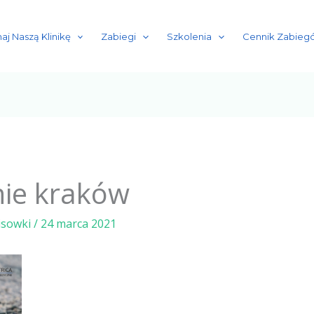
aj Naszą Klinikę
Zabiegi
Szkolenia
Cennik Zabiegó
nie kraków
isowki
/
24 marca 2021